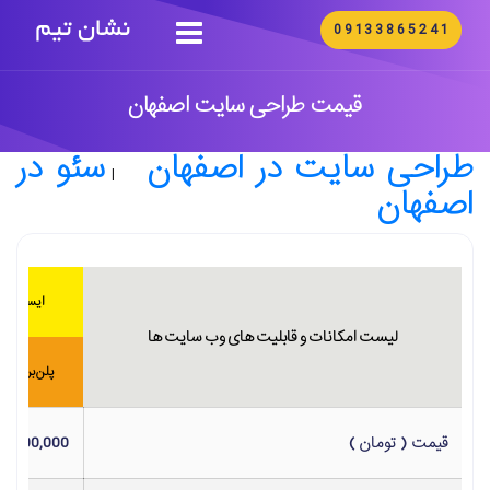
09133865241
قیمت طراحی سایت اصفهان
طراحی سایت در اصفهان
سئو در
|
اصفهان
ایستا
لیست امکانات و قابلیت های وب سایت ها
پلن برنزی
قیمت ( تومان )
24,000,000